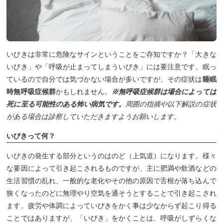
いびきは非常に危険なサインということをご存知ですか？「大きな
いびき」や「呼吸が止まってしまういびき」には要注意です。眠っ
ているので自分では気づかない場合が多いですが、その症状は
睡眠
時無呼吸症候群
かもしれません。
※無呼吸症候群は場合によっては
死に至る可能性のある怖い病気です。
周囲の指摘や以下解説の症状
がある場合は診察していただきますようお願いします
。
いびきって何？
いびきの発生する部分というのはのど（上気道）になります。様々
な要因によって引き起こされるものですが、主に肥満や飲酒などの
生活習慣の乱れ、一般的な老化やその他の原因で舌根が落ち込んで
狭くなったのどに無理やり空気を通そうとすることで引き起こされ
ます。疲労や体調によっていびきをかく事は少なからず起こり得る
ことではありますが、「いびき」をかくことは、呼吸がしずらくな