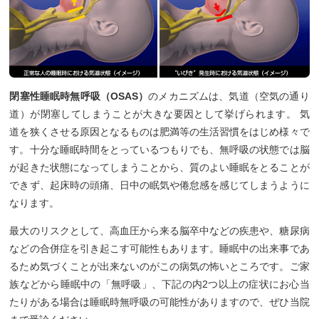
閉塞性睡眠時無呼吸（OSAS）
のメカニズムは、気道（空気の通り
道）が閉塞してしまうことが大きな要因として挙げられます。 気
道を狭くさせる原因となるものは肥満等の生活習慣をはじめ様々で
す。十分な睡眠時間をとっているつもりでも、無呼吸の状態では脳
が起きた状態になってしまうことから、質のよい睡眠をとることが
できず、起床時の頭痛、日中の眠気や倦怠感を感じてしまうように
なります。
最大のリスクとして、高血圧から来る脳卒中などの疾患や、糖尿病
などの合併症を引き起こす可能性もあります。睡眠中の出来事であ
るため気づくことが出来ないのがこの病気の怖いところです。ご家
族などから睡眠中の「無呼吸」、下記の内2つ以上の症状にお心当
たりがある場合は睡眠時無呼吸の可能性がありますので、ぜひ当院